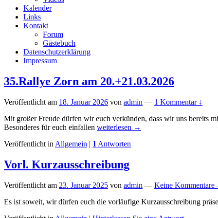
Kalender
Links
Kontakt
Forum
Gästebuch
Datenschutzerklärung
Impressum
35.Rallye Zorn am 20.+21.03.2026
Veröffentlicht am
18. Januar 2026
von
admin
—
1 Kommentar ↓
Mit großer Freude dürfen wir euch verkünden, dass wir uns bereits m
35.Rallye
Besonderes für euch einfallen
weiterlesen
→
Zorn
Veröffentlicht in
Allgemein
|
1
Antworten
am
20.+21.03.2026
Vorl. Kurzausschreibung
Veröffentlicht am
23. Januar 2025
von
admin
—
Keine Kommentare 
Es ist soweit, wir dürfen euch die vorläufige Kurzausschreibung präs