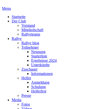
Skip
to
Menu
Die offizielle Website zur Rallye Zorn im NAVC
content
Hauptmenü
Startseite
Der Club
Vorstand
Mitgliedschaft
Rallyeteams
Rallye
Rallye blog
Teilnehmer
Nennung
Starterliste
Ergebnisse 2024
Unterkünfte
Zuschauer
Informationen
Helfer
Anmeldung
Schulung
Helferfest
Presse
Media
Fotos
Videos