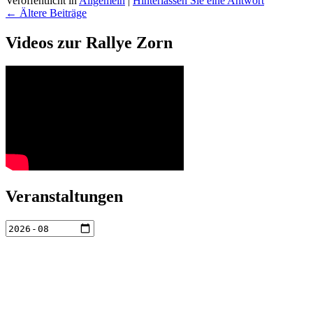
Veröffentlicht in
Allgemein
|
Hinterlassen Sie eine Antwort
Beitragsnavigation
←
Ältere Beiträge
Primärer
Videos zur Rallye Zorn
Seitenleisten
Widget-
Bereich
Veranstaltungen